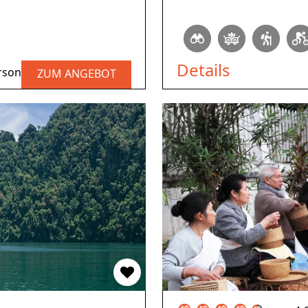
Details
rson
ZUM ANGEBOT