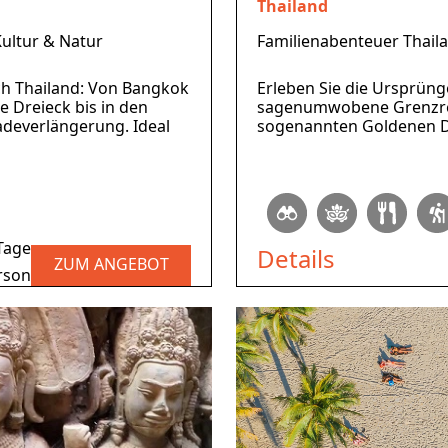
Thailand
Kultur & Natur
Familienabenteuer Thail
h Thailand: Von Bangkok
Erleben Sie die Ursprünge
e Dreieck bis in den
sagenumwobene Grenzre
adeverlängerung. Ideal
sogenannten Goldenen D
Tage
Details
ZUM ANGEBOT
rson