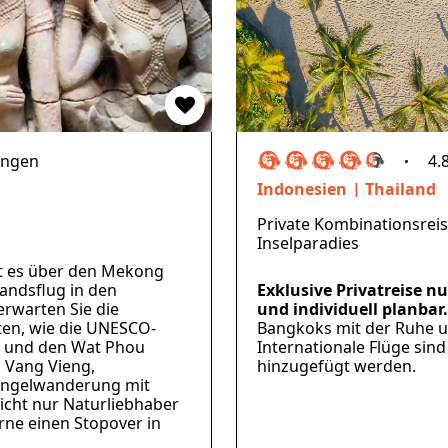
ungen
4.
Indonesien
Thailand
Private Kombinationsreise
Inselparadies
t es über den Mekong
andsflug in den
Exklusive Privatreise nu
rwarten Sie die
und individuell planbar.
ten, wie die UNESCO-
Bangkoks mit der Ruhe u
g und den Wat Phou
Internationale Flüge sind
 Vang Vieng,
hinzugefügt werden.
hungelwanderung mit
icht nur Naturliebhaber
rne einen Stopover in