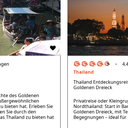
ngen
4.
Thailand
Thailand Entdeckungsre
Goldenen Dreieck
ichte des Goldenen
außergewöhnlichen
Privatreise oder Kleingr
zu bieten hat. Erleben Sie
Nordthailand: Start in B
en Sie durch den
Goldenen Dreieck, mit Te
s Thailand zu bieten hat
Begegnungen – ideal für 