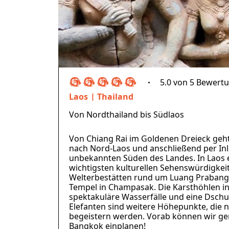
5.0 von 5 Bewert
Laos
Thailand
Von Nordthailand bis Südlaos
Von Chiang Rai im Goldenen Dreieck geh
nach Nord-Laos und anschließend per Inl
unbekannten Süden des Landes. In Laos e
wichtigsten kulturellen Sehenswürdigkei
Welterbestätten rund um Luang Praban
Tempel in Champasak. Die Karsthöhlen in
spektakuläre Wasserfälle und eine Dsc
Elefanten sind weitere Höhepunkte, die n
begeistern werden. Vorab können wir ge
Bangkok einplanen!