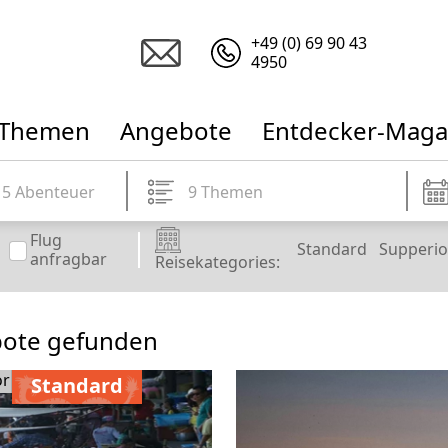
+49 (0) 69 90 43
4950
Themen
Angebote
Entdecker-Maga
5 Abenteuer
9 Themen
Flug
Standard
Supperio
anfragbar
Reisekategories:
bote gefunden
or
Standard