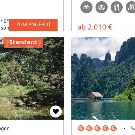
Tage
ZUM ANGEBOT
ab 2.010 €
rson
or
Standard
ngen
5