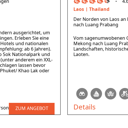
ngen
4.
Laos
Thailand
Der Norden von Laos an 
nach Luang Prabang
Kindern ausgerichtet, um
ingen. Erleben Sie eine
Vom sagenumwobenen Go
 Hotels und nationalen
Mekong nach Luang Prab
pfehlung: ab 6 Jahren).
Landschaften, historisch
o Sok Nationalpark und
Laoten.
 (unter anderem ein XXL-
hlagen lassen bevor
n Phuket/ Khao Lak oder
Details
rson
ZUM ANGEBOT