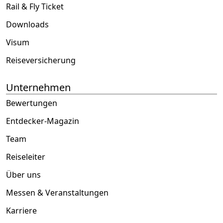
Rail & Fly Ticket
Downloads
Visum
Reiseversicherung
Unternehmen
Bewertungen
Entdecker-Magazin
Team
Reiseleiter
Über uns
Messen & Veranstaltungen
Karriere