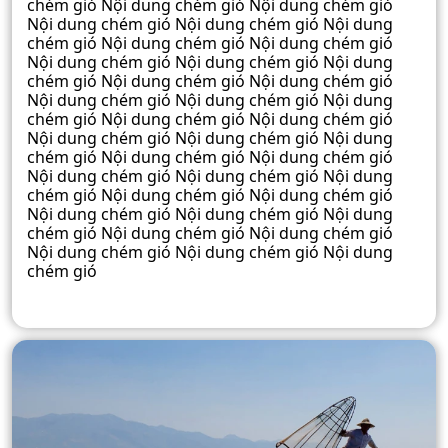
chém gió Nội dung chém gió Nội dung chém gió
Nội dung chém gió Nội dung chém gió Nội dung
chém gió Nội dung chém gió Nội dung chém gió
Nội dung chém gió Nội dung chém gió Nội dung
chém gió Nội dung chém gió Nội dung chém gió
Nội dung chém gió Nội dung chém gió Nội dung
chém gió Nội dung chém gió Nội dung chém gió
Nội dung chém gió Nội dung chém gió Nội dung
chém gió Nội dung chém gió Nội dung chém gió
Nội dung chém gió Nội dung chém gió Nội dung
chém gió Nội dung chém gió Nội dung chém gió
Nội dung chém gió Nội dung chém gió Nội dung
chém gió Nội dung chém gió Nội dung chém gió
Nội dung chém gió Nội dung chém gió Nội dung
chém gió