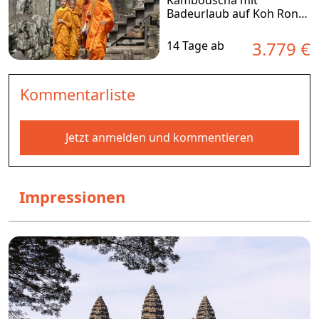
Badeurlaub auf Koh Rong
oder Koh Rong Samloem
16 Tage
3.779 €
14 Tage ab
Kommentarliste
Jetzt anmelden und kommentieren
Impressionen