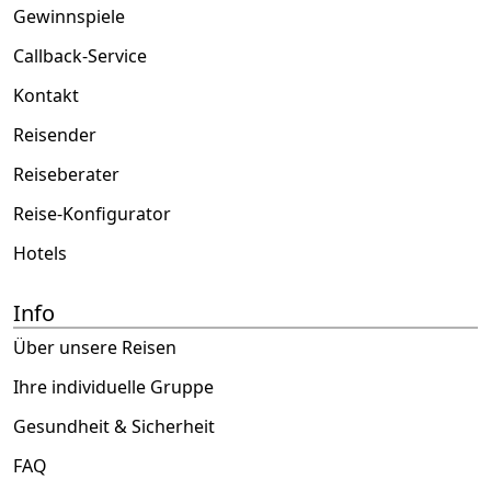
Gewinnspiele
Callback-Service
Kontakt
Reisender
Reiseberater
Reise-Konfigurator
Hotels
Info
Über unsere Reisen
Ihre individuelle Gruppe
Gesundheit & Sicherheit
FAQ