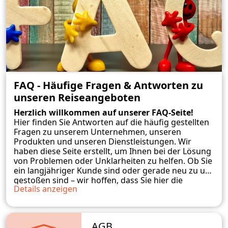
FAQ - Häufige Fragen & Antworten zu
unseren Reiseangeboten
Herzlich willkommen auf unserer FAQ-Seite!
Hier finden Sie Antworten auf die häufig gestellten
Fragen zu unserem Unternehmen, unseren
Produkten und unseren Dienstleistungen. Wir
haben diese Seite erstellt, um Ihnen bei der Lösung
von Problemen oder Unklarheiten zu helfen. Ob Sie
ein langjähriger Kunde sind oder gerade neu zu uns
gestoßen sind – wir hoffen, dass Sie hier die
Details anzeigen
benötigten Informationen finden. Sollten Sie
weitere Fragen haben, zögern Sie bitte nicht, uns zu
kontaktieren. Wir stehen Ihnen gerne zur
Verfügung und werden unser Bestes tun, um Ihnen
AGB