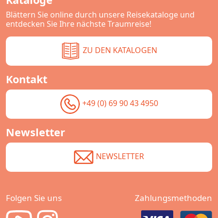
Blättern Sie online durch unsere Reisekataloge und
entdecken Sie Ihre nächste Traumreise!
ZU DEN KATALOGEN
Kontakt
+49 (0) 69 90 43 4950
Newsletter
NEWSLETTER
Folgen Sie uns
Zahlungsmethoden