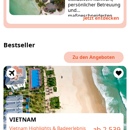
persönlicher Betreuung
und
maßgeschneiderten
Jetzt entdecken
Erlebnissen.
Entdecken
Sie Asien stilvoll und
entspannt ganz nach
Ihren Wünschen.
Bestseller
Zu den Angeboten
VIETNAM
ab 2.539
Vietnam Highlights & Badeerlebnis