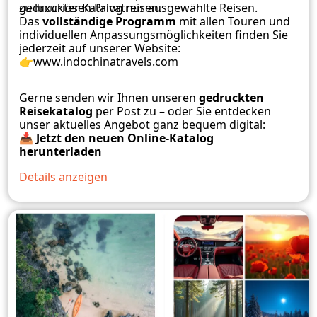
zu luxuriösen Privatreisen.
gedruckter Katalog nur ausgewählte Reisen.
Das
vollständige Programm
mit allen Touren und
individuellen Anpassungsmöglichkeiten finden Sie
jederzeit auf unserer Website:
👉
www.indochinatravels.com
Gerne senden wir Ihnen unseren
gedruckten
Reisekatalog
per Post zu – oder Sie entdecken
unser aktuelles Angebot ganz bequem digital:
📥
Jetzt den neuen Online-Katalog
herunterladen
Details anzeigen