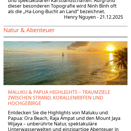
und spektakulären Karstlandschaften. Aufgrund
dieser besonderen Topografie wird Ninh Binh oft
als die „Ha-Long-Bucht an Land“ bezeichnet.
Henry Nguyen - 21.12.2025
Natur & Abenteuer
MALUKU & PAPUA HIGHLIGHTS – TRAUMZIELE
ZWISCHEN STRAND, KORALLENRIFFEN UND
HOCHGEBIRGE
Entdecken Sie die Highlights von Maluku und
Papua: Ora Beach, Raja Ampat und den Mount Jaya
Wijaya – unberührte Natur, spektakuläre
Unterwasserwelten und einzigartige Abenteuer in