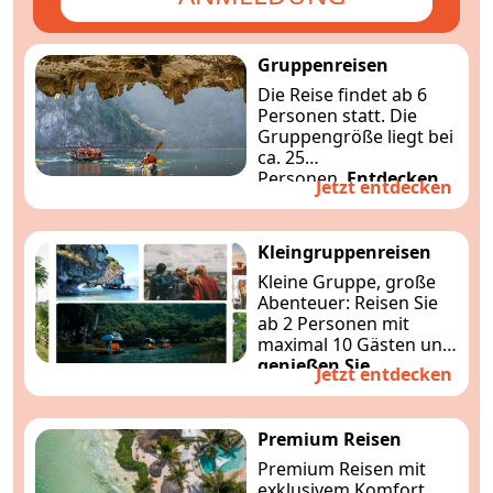
Gruppenreisen
Die Reise findet ab 6
Personen statt. Die
Gruppengröße liegt bei
ca. 25
Personen.
Entdecken
Jetzt entdecken
Sie Südostasien
entspannt und
komfortabel mit
Kleingruppenreisen
Indochinatravels
Kleine Gruppe, große
Abenteuer: Reisen Sie
ab 2 Personen mit
maximal 10 Gästen und
genießen Sie
Jetzt entdecken
Südostasien
individuell und
gemütlich.
Premium Reisen
Premium Reisen mit
exklusivem Komfort,