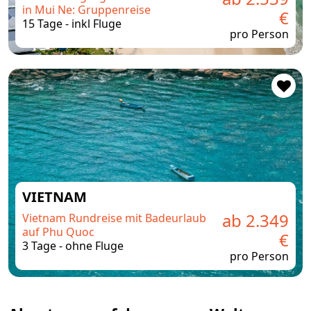
in Mui Ne: Gruppenreise
€
15 Tage - inkl Fluge
pro Person
VIETNAM
ab 2.349
Vietnam Rundreise mit Badeurlaub
auf Phu Quoc
€
3 Tage - ohne Fluge
pro Person