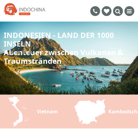
INDONESIEN - LAND DER 1000
INSELN
Abenteuer zwischen Vulkanen &
Traumstränden
Vietnam
Kambodsch