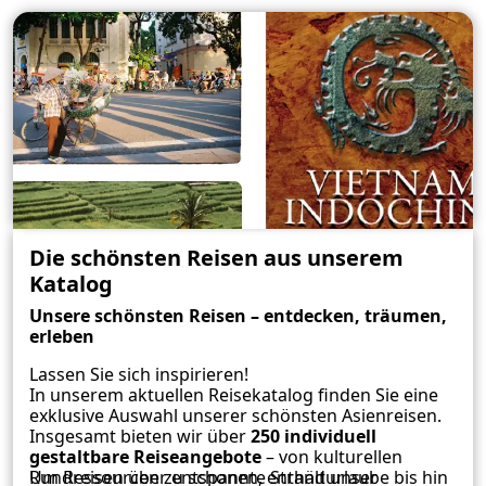
Die schönsten Reisen aus unserem
Katalog
Unsere schönsten Reisen – entdecken, träumen,
erleben
Lassen Sie sich inspirieren!
In unserem aktuellen Reisekatalog finden Sie eine
exklusive Auswahl unserer schönsten Asienreisen.
Insgesamt bieten wir über
250 individuell
gestaltbare Reiseangebote
– von kulturellen
Rundreisen über entspannte Strandurlaube bis hin
Um Ressourcen zu schonen, enthält unser