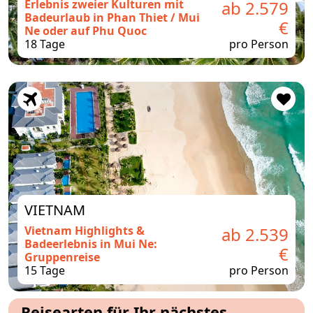
Erlebnis zweier Kulturen mit
ab 2.579
Badeurlaub in Phan Thiet / Mui
€
Ne oder auf Phu Quoc
18 Tage
pro Person
VIETNAM
Vietnam Highlights &
ab 2.539
Badeerlebnis in Mui Ne:
€
Gruppenreise
15 Tage
pro Person
Reisearten für Ihr nächstes