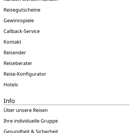
Reisegutscheine
Gewinnspiele
Callback-Service
Kontakt
Reisender
Reiseberater
Reise-Konfigurator
Hotels
Info
Über unsere Reisen
Ihre individuelle Gruppe
Gesundheit & Sicherheit