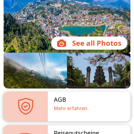
See all Photos
AGB
Mehr erfahren
Reisegutscheine