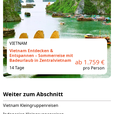
VIETNAM
Vietnam Entdecken &
Entspannen – Sommerreise mit
Badeurlaub in Zentralvietnam
ab 1.759 €
14 Tage
pro Person
Weiter zum Abschnitt
Vietnam Kleingruppenreisen