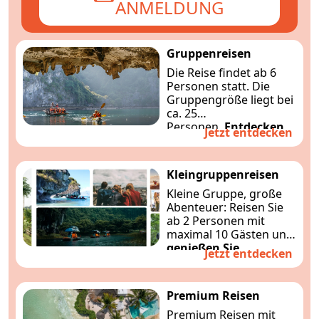
ANMELDUNG
Gruppenreisen
Die Reise findet ab 6
Personen statt. Die
Gruppengröße liegt bei
ca. 25
Personen.
Entdecken
Jetzt entdecken
Sie Südostasien
entspannt und
komfortabel mit
Kleingruppenreisen
Indochinatravels
Kleine Gruppe, große
Abenteuer: Reisen Sie
ab 2 Personen mit
maximal 10 Gästen und
genießen Sie
Jetzt entdecken
Südostasien
individuell und
gemütlich.
Premium Reisen
Premium Reisen mit