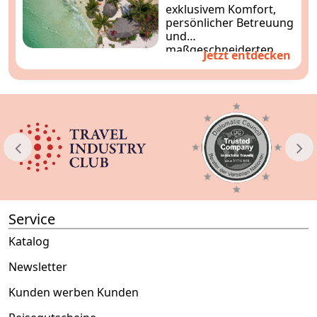
exklusivem Komfort,
persönlicher Betreuung
und
maßgeschneiderten
Jetzt entdecken
Erlebnissen.
Entdecken
Sie Asien stilvoll und
entspannt ganz nach
Ihren Wünschen.
Service
Katalog
Newsletter
Kunden werben Kunden