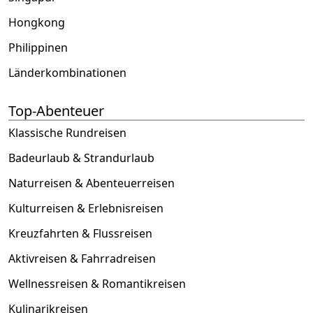
Hongkong
Philippinen
Länderkombinationen
Top-Abenteuer
Klassische Rundreisen
Badeurlaub & Strandurlaub
Naturreisen & Abenteuerreisen
Kulturreisen & Erlebnisreisen
Kreuzfahrten & Flussreisen
Aktivreisen & Fahrradreisen
Wellnessreisen & Romantikreisen
Kulinarikreisen