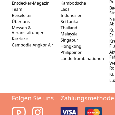
Ru
Entdecker-Magazin
Kambodscha
Ba
Team
Laos
St
Reiseleiter
Indonesien
Na
Über uns
Sri Lanka
Ab
Messen &
Thailand
Ku
Veranstaltungen
Malaysia
Er
Karriere
Singapur
Kr
Cambodia Angkor Air
Fl
Hongkong
Ak
Philippinen
Fa
Länderkombinationen
We
Ro
Ku
Lu
Folgen Sie uns
Zahlungsmethode