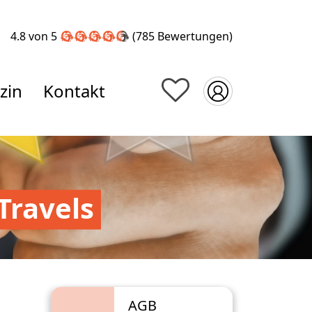
4.8 von 5
(785
Bewertungen
)
zin
Kontakt
Travels
AGB