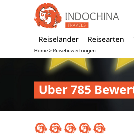
Reiseländer
Reisearten
Home >
Reisebewertungen
Uber 785 Bewer