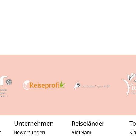
Unternehmen
Reiseländer
To
n
Bewertungen
VietNam
Kl