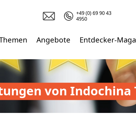
+49 (0) 69 90 43
4950
Themen
Angebote
Entdecker-Maga
tungen von Indochina 