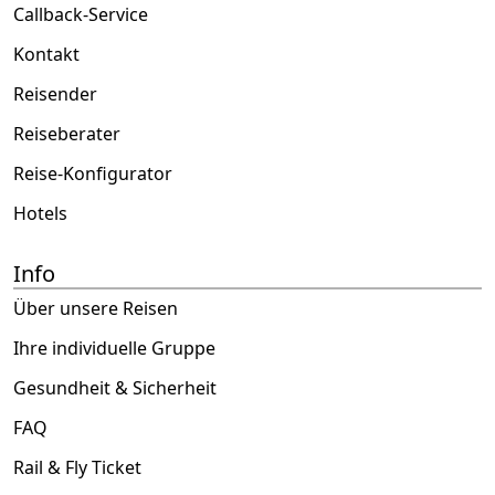
Callback-Service
Kontakt
Reisender
Reiseberater
Reise-Konfigurator
Hotels
Info
Über unsere Reisen
Ihre individuelle Gruppe
Gesundheit & Sicherheit
FAQ
Rail & Fly Ticket