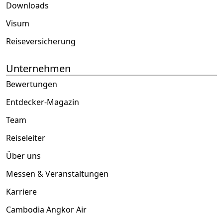
Downloads
Visum
Reiseversicherung
Unternehmen
Bewertungen
Entdecker-Magazin
Team
Reiseleiter
Über uns
Messen & Veranstaltungen
Karriere
Cambodia Angkor Air