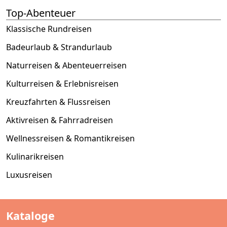
Top-Abenteuer
Klassische Rundreisen
Badeurlaub & Strandurlaub
Naturreisen & Abenteuerreisen
Kulturreisen & Erlebnisreisen
Kreuzfahrten & Flussreisen
Aktivreisen & Fahrradreisen
Wellnessreisen & Romantikreisen
Kulinarikreisen
Luxusreisen
Kataloge