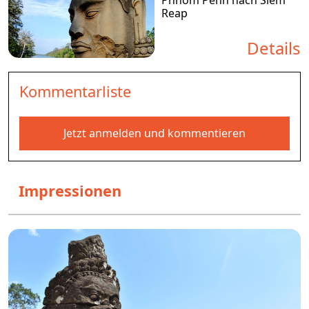
Reap
Details
Kommentarliste
Jetzt anmelden und kommentieren
Impressionen