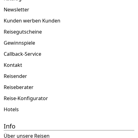
Newsletter
Kunden werben Kunden
Reisegutscheine
Gewinnspiele
Callback-Service
Kontakt
Reisender
Reiseberater
Reise-Konfigurator
Hotels
Info
Über unsere Reisen