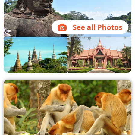
See all Photos