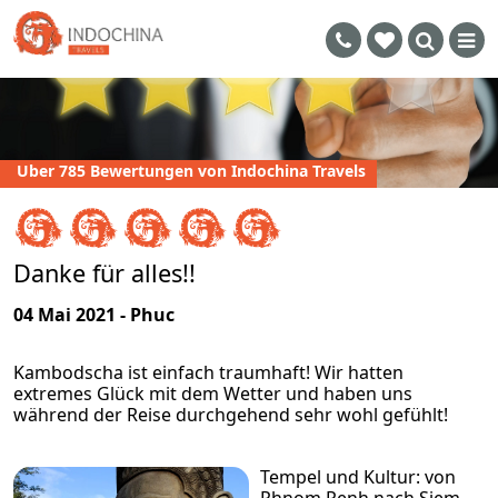
Uber 785 Bewertungen von Indochina Travels
Danke für alles!!
04 Mai 2021 - Phuc
Kambodscha ist einfach traumhaft! Wir hatten
extremes Glück mit dem Wetter und haben uns
während der Reise durchgehend sehr wohl gefühlt!
Tempel und Kultur: von
Phnom Penh nach Siem