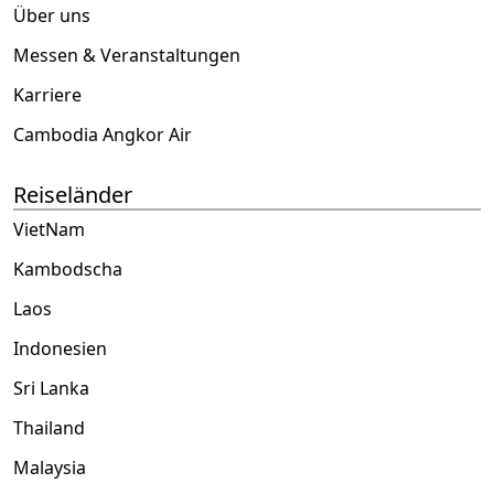
Über uns
Messen & Veranstaltungen
Karriere
Cambodia Angkor Air
Reiseländer
VietNam
Kambodscha
Laos
Indonesien
Sri Lanka
Thailand
Malaysia