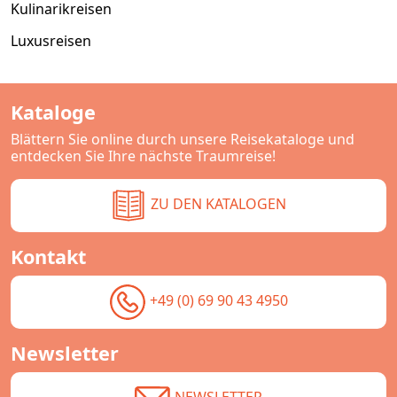
Kulinarikreisen
Luxusreisen
Kataloge
Blättern Sie online durch unsere Reisekataloge und
entdecken Sie Ihre nächste Traumreise!
ZU DEN KATALOGEN
Kontakt
+49 (0) 69 90 43 4950
Newsletter
NEWSLETTER