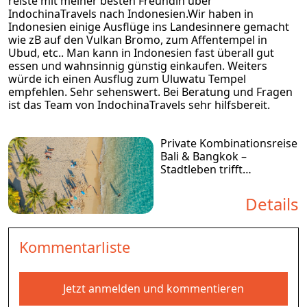
reiste mit meiner besten Freundin über
IndochinaTravels nach Indonesien.Wir haben in
Indonesien einige Ausflüge ins Landesinnere gemacht
wie zB auf den Vulkan Bromo, zum Affentempel in
Ubud, etc.. Man kann in Indonesien fast überall gut
essen und wahnsinnig günstig einkaufen. Weiters
würde ich einen Ausflug zum Uluwatu Tempel
empfehlen. Sehr sehenswert. Bei Beratung und Fragen
ist das Team von IndochinaTravels sehr hilfsbereit.
Private Kombinationsreise
Bali & Bangkok –
Stadtleben trifft
Inselparadies
Details
Kommentarliste
Jetzt anmelden und kommentieren