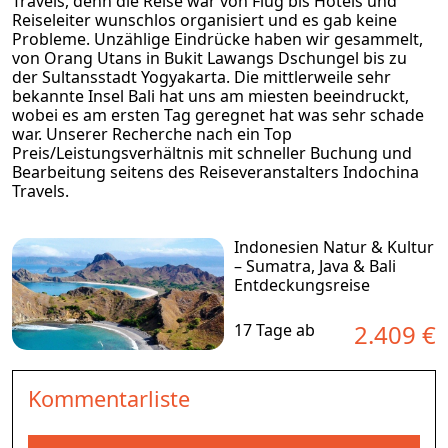
Travels, denn die Reise war von Flug bis Hotels und
Reiseleiter wunschlos organisiert und es gab keine
Probleme. Unzählige Eindrücke haben wir gesammelt,
von Orang Utans in Bukit Lawangs Dschungel bis zu
der Sultansstadt Yogyakarta. Die mittlerweile sehr
bekannte Insel Bali hat uns am miesten beeindruckt,
wobei es am ersten Tag geregnet hat was sehr schade
war. Unserer Recherche nach ein Top
Preis/Leistungsverhältnis mit schneller Buchung und
Bearbeitung seitens des Reiseveranstalters Indochina
Travels.
Indonesien Natur & Kultur
– Sumatra, Java & Bali
Entdeckungsreise
2.409 €
17 Tage ab
Kommentarliste