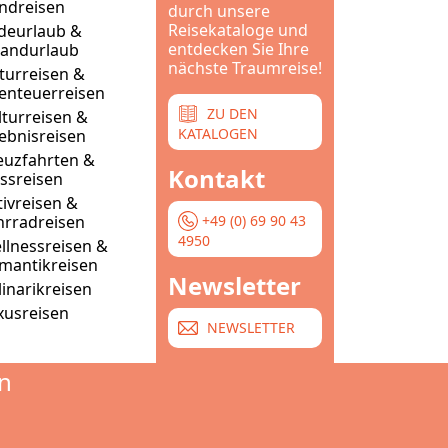
ndreisen
durch unsere
Nội dung chém gió bài số 2
Reisekataloge und
deurlaub &
entdecken Sie Ihre
randurlaub
nächste Traumreise!
turreisen &
enteuerreisen
ZU DEN
lturreisen &
KATALOGEN
lebnisreisen
euzfahrten &
Kontakt
ussreisen
tivreisen &
+49 (0) 69 90 43
hrradreisen
4950
llnessreisen &
mantikreisen
Newsletter
linarikreisen
xusreisen
NEWSLETTER
n