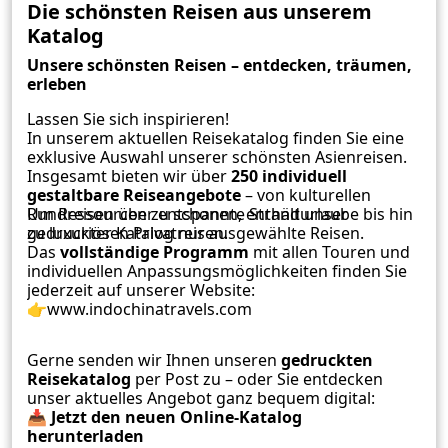
Die schönsten Reisen aus unserem
Katalog
Unsere schönsten Reisen – entdecken, träumen,
erleben
Lassen Sie sich inspirieren!
In unserem aktuellen Reisekatalog finden Sie eine
exklusive Auswahl unserer schönsten Asienreisen.
Insgesamt bieten wir über
250 individuell
gestaltbare Reiseangebote
– von kulturellen
Rundreisen über entspannte Strandurlaube bis hin
Um Ressourcen zu schonen, enthält unser
zu luxuriösen Privatreisen.
gedruckter Katalog nur ausgewählte Reisen.
Das
vollständige Programm
mit allen Touren und
individuellen Anpassungsmöglichkeiten finden Sie
jederzeit auf unserer Website:
👉
www.indochinatravels.com
Gerne senden wir Ihnen unseren
gedruckten
Reisekatalog
per Post zu – oder Sie entdecken
unser aktuelles Angebot ganz bequem digital:
📥
Jetzt den neuen Online-Katalog
herunterladen