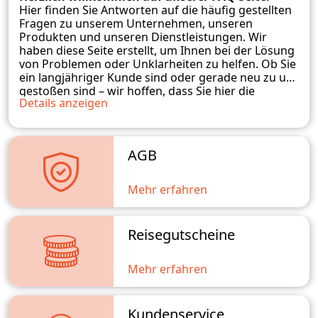
Hier finden Sie Antworten auf die häufig gestellten
Fragen zu unserem Unternehmen, unseren
Produkten und unseren Dienstleistungen. Wir
haben diese Seite erstellt, um Ihnen bei der Lösung
von Problemen oder Unklarheiten zu helfen. Ob Sie
ein langjähriger Kunde sind oder gerade neu zu uns
gestoßen sind – wir hoffen, dass Sie hier die
Details anzeigen
benötigten Informationen finden. Sollten Sie
weitere Fragen haben, zögern Sie bitte nicht, uns zu
kontaktieren. Wir stehen Ihnen gerne zur
Verfügung und werden unser Bestes tun, um Ihnen
AGB
weiterzuhelfen.
Mehr erfahren
Reisegutscheine
Mehr erfahren
Kundenservice