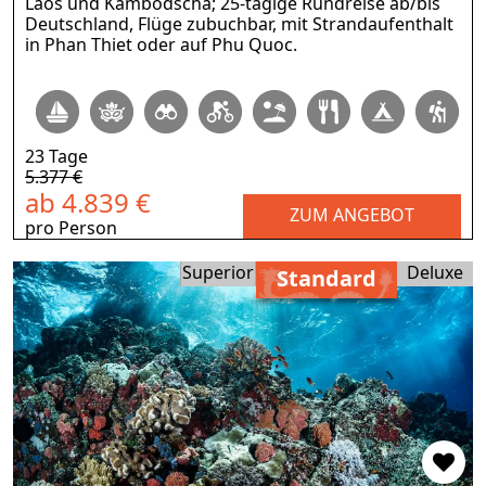
Laos und Kambodscha; 25‑tägige Rundreise ab/bis
Deutschland, Flüge zubuchbar, mit Strandaufenthalt
in Phan Thiet oder auf Phu Quoc.
23 Tage
5.377 €
ab 4.839 €
ZUM ANGEBOT
pro Person
Superior
Deluxe
Standard