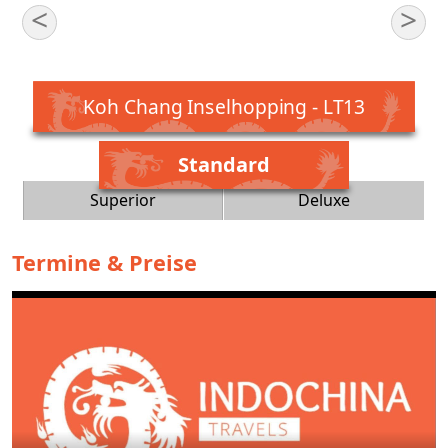
<
>
Koh Chang Inselhopping - LT13
Standard
Superior
Deluxe
Termine & Preise