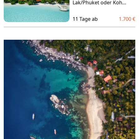
Lak/Phuket oder Koh
Samui
11 Tage ab
1.700 €