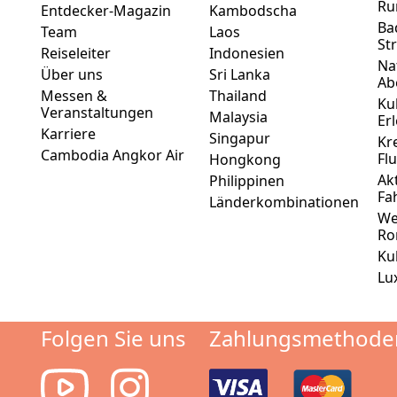
Ru
Entdecker-Magazin
Kambodscha
Ba
Team
Laos
St
Reiseleiter
Indonesien
Na
Über uns
Sri Lanka
Ab
Messen &
Thailand
Ku
Veranstaltungen
Malaysia
Er
Karriere
Singapur
Kr
Cambodia Angkor Air
Fl
Hongkong
Ak
Philippinen
Fa
Länderkombinationen
We
Ro
Ku
Lu
Folgen Sie uns
Zahlungsmethode