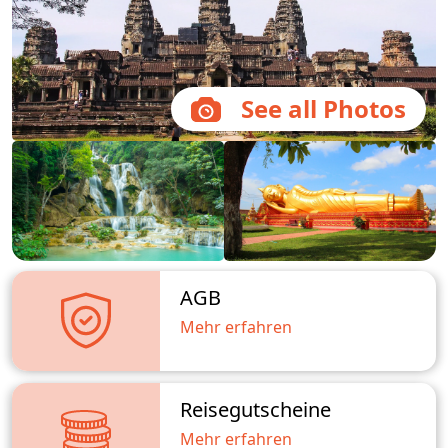
See all Photos
AGB
Mehr erfahren
Reisegutscheine
Mehr erfahren