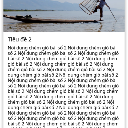
Tiêu đề 2
Nội dung chém gió bài số 2 Nội dung chém gió bài
số 2 Nội dung chém gió bài số 2 Nội dung chém gió
bài số 2 Nội dung chém gió bài số 2 Nội dung chém
gió bài số 2 Nội dung chém gió bài số 2 Nội dung
chém gió bài số 2 Nội dung chém gió bài số 2 Nội
dung chém gió bài số 2 Nội dung chém gió bài số 2
Nội dung chém gió bài số 2 Nội dung chém gió bài
số 2 Nội dung chém gió bài số 2 Nội dung chém gió
bài số 2 Nội dung chém gió bài số 2 Nội dung chém
gió bài số 2 Nội dung chém gió bài số 2 Nội dung
chém gió bài số 2 Nội dung chém gió bài số 2 Nội
dung chém gió bài số 2 Nội dung chém gió bài số 2
Nội dung chém gió bài số 2 Nội dung chém gió bài
số 2 Nội dung chém gió bài số 2 Nội dung chém gió
bài số 2 Nội dung chém gió bài số 2 Nội dung chém