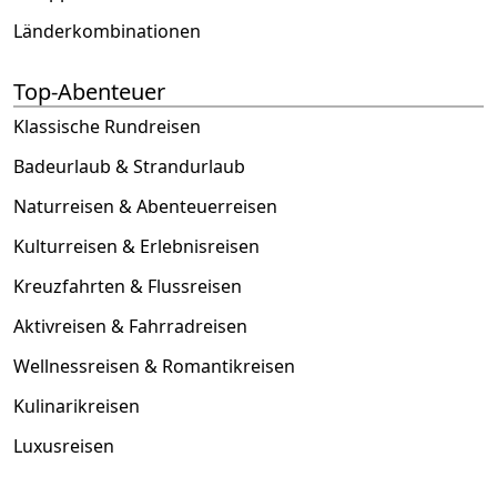
Länderkombinationen
Top-Abenteuer
Klassische Rundreisen
Badeurlaub & Strandurlaub
Naturreisen & Abenteuerreisen
Kulturreisen & Erlebnisreisen
Kreuzfahrten & Flussreisen
Aktivreisen & Fahrradreisen
Wellnessreisen & Romantikreisen
Kulinarikreisen
Luxusreisen