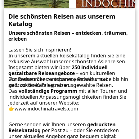
Die schönsten Reisen aus unserem
Katalog
Unsere schönsten Reisen – entdecken, träumen,
erleben
Lassen Sie sich inspirieren!
In unserem aktuellen Reisekatalog finden Sie eine
exklusive Auswahl unserer schönsten Asienreisen.
Insgesamt bieten wir über
250 individuell
gestaltbare Reiseangebote
– von kulturellen
Rundreisen über entspannte Strandurlaube bis hin
Um Ressourcen zu schonen, enthält unser
zu luxuriösen Privatreisen.
gedruckter Katalog nur ausgewählte Reisen.
Das
vollständige Programm
mit allen Touren und
individuellen Anpassungsmöglichkeiten finden Sie
jederzeit auf unserer Website:
👉
www.indochinatravels.com
Gerne senden wir Ihnen unseren
gedruckten
Reisekatalog
per Post zu – oder Sie entdecken
unser aktuelles Angebot ganz bequem digital: