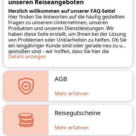
unseren Reiseangeboten
Herzlich willkommen auf unserer FAQ-Seite!
Hier finden Sie Antworten auf die häufig gestellten
Fragen zu unserem Unternehmen, unseren
Produkten und unseren Dienstleistungen. Wir
haben diese Seite erstellt, um Ihnen bei der Lösung
von Problemen oder Unklarheiten zu helfen. Ob Sie
ein langjähriger Kunde sind oder gerade neu zu uns
gestoßen sind – wir hoffen, dass Sie hier die
Details anzeigen
benötigten Informationen finden. Sollten Sie
weitere Fragen haben, zögern Sie bitte nicht, uns zu
kontaktieren. Wir stehen Ihnen gerne zur
Verfügung und werden unser Bestes tun, um Ihnen
AGB
weiterzuhelfen.
Mehr erfahren
Reisegutscheine
Mehr erfahren