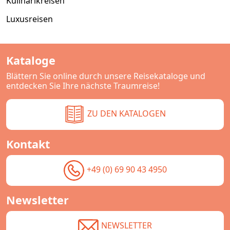
Kulinarikreisen
Luxusreisen
Kataloge
Blättern Sie online durch unsere Reisekataloge und
entdecken Sie Ihre nächste Traumreise!
ZU DEN KATALOGEN
Kontakt
+49 (0) 69 90 43 4950
Newsletter
NEWSLETTER