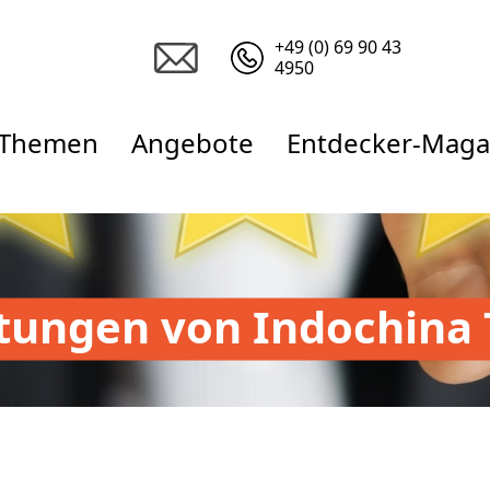
+49 (0) 69 90 43
4950
Themen
Angebote
Entdecker-Maga
tungen von Indochina 