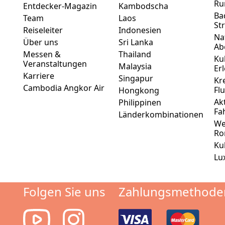
Ru
Entdecker-Magazin
Kambodscha
Ba
Team
Laos
St
Reiseleiter
Indonesien
Na
Über uns
Sri Lanka
Ab
Messen &
Thailand
Ku
Veranstaltungen
Malaysia
Er
Karriere
Singapur
Kr
Cambodia Angkor Air
Fl
Hongkong
Ak
Philippinen
Fa
Länderkombinationen
We
Ro
Ku
Lu
Folgen Sie uns
Zahlungsmethode