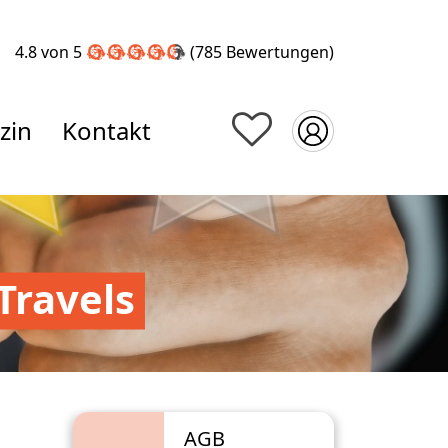
4.8 von 5
(785
Bewertungen
)
zin
Kontakt
Travels
AGB