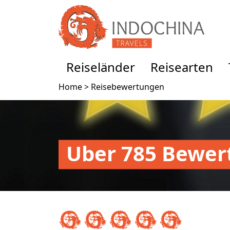
Reiseländer
Reisearten
Home >
Reisebewertungen
Uber 785 Bewer