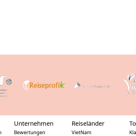
Unternehmen
Reiseländer
To
n
Bewertungen
VietNam
Kl