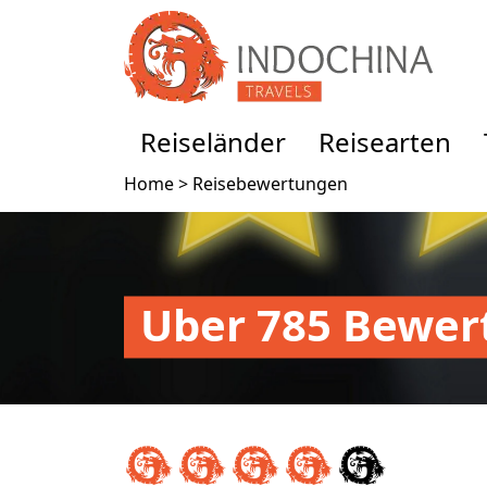
Reiseländer
Reisearten
Home >
Reisebewertungen
Uber 785 Bewer