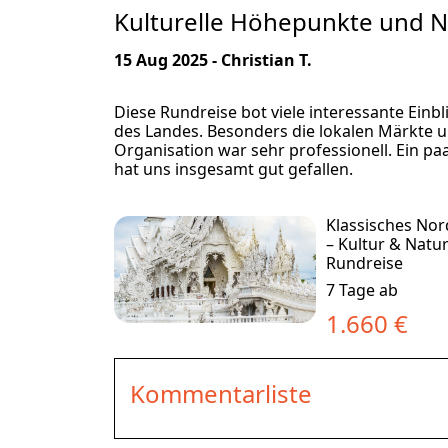
Kulturelle Höhepunkte und N
15 Aug 2025 - Christian T.
Diese Rundreise bot viele interessante Einb
des Landes. Besonders die lokalen Märkte un
Organisation war sehr professionell. Ein pa
hat uns insgesamt gut gefallen.
Klassisches Nor
– Kultur & Natu
Rundreise
7 Tage ab
1.660 €
Kommentarliste