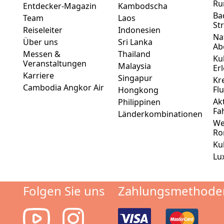
Ru
Entdecker-Magazin
Kambodscha
Ba
Team
Laos
St
Reiseleiter
Indonesien
Na
Über uns
Sri Lanka
Ab
Messen &
Thailand
Ku
Veranstaltungen
Malaysia
Er
Karriere
Singapur
Kr
Cambodia Angkor Air
Fl
Hongkong
Ak
Philippinen
Fa
Länderkombinationen
We
Ro
Ku
Lu
Folgen Sie uns
Zahlungsmethode