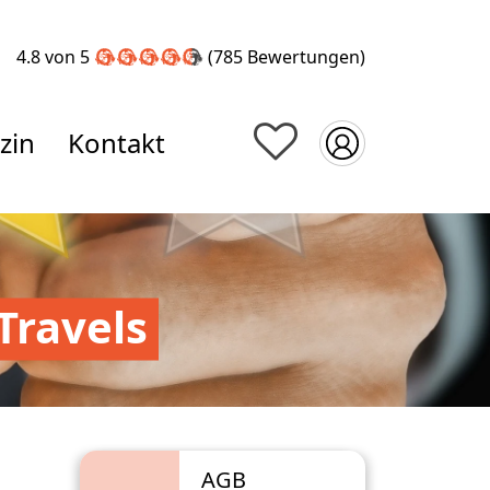
4.8 von 5
(785
Bewertungen
)
zin
Kontakt
Travels
AGB