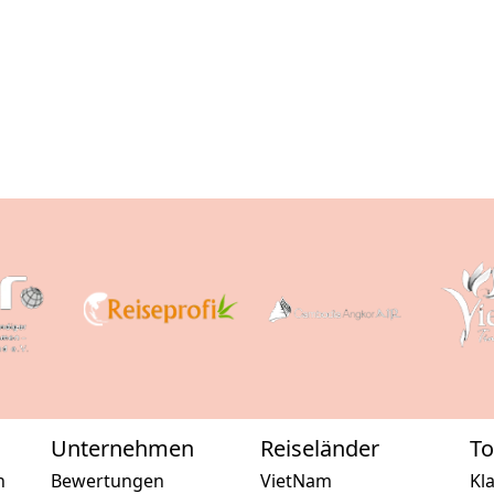
Unternehmen
Reiseländer
To
n
Bewertungen
VietNam
Kl