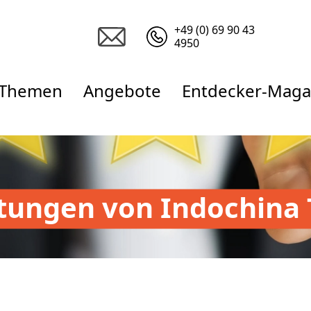
+49 (0) 69 90 43
4950
Themen
Angebote
Entdecker-Maga
tungen von Indochina 