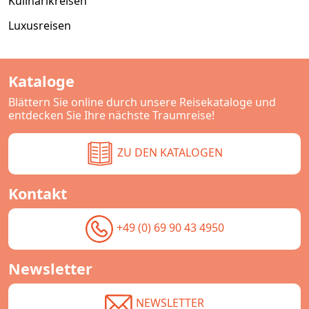
Kulinarikreisen
Luxusreisen
Kataloge
Blättern Sie online durch unsere Reisekataloge und
entdecken Sie Ihre nächste Traumreise!
ZU DEN KATALOGEN
Kontakt
+49 (0) 69 90 43 4950
Newsletter
NEWSLETTER