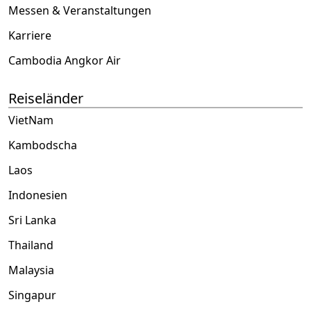
Messen & Veranstaltungen
Karriere
Cambodia Angkor Air
Reiseländer
VietNam
Kambodscha
Laos
Indonesien
Sri Lanka
Thailand
Malaysia
Singapur