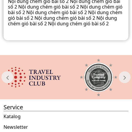
Nội dung chém gió bài số 2 Nội dung chém gió bài
số 2 Nội dung chém gió bài số 2 Nội dung chém gió
bài số 2 Nội dung chém gió bài số 2 Nội dung chém
gió bài số 2 Nội dung chém gió bài số 2 Nội dung
chém gió bài số 2 Nội dung chém gió bài số 2
Service
Katalog
Newsletter