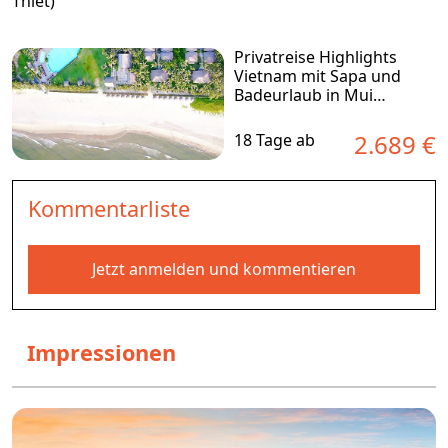
Thiet)
Privatreise Highlights
Vietnam mit Sapa und
Badeurlaub in Mui
Ne/Phan Thiet 21 Tage
2.689 €
18 Tage ab
Kommentarliste
Jetzt anmelden und kommentieren
Impressionen