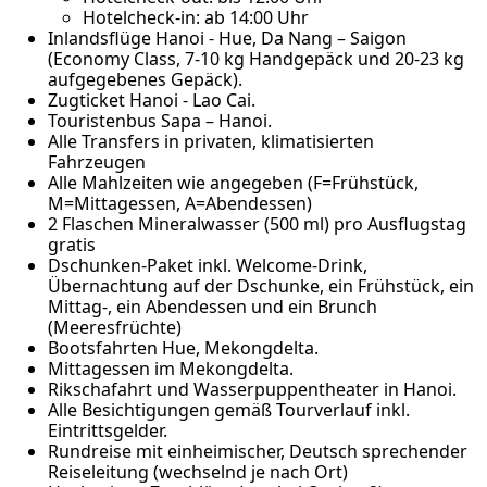
Hotelcheck-in: ab 14:00 Uhr
Inlandsflüge Hanoi - Hue, Da Nang – Saigon
(Economy Class, 7-10 kg Handgepäck und 20-23 kg
aufgegebenes Gepäck).
Zugticket Hanoi - Lao Cai.
Touristenbus Sapa – Hanoi.
Alle Transfers in privaten, klimatisierten
Fahrzeugen
Alle Mahlzeiten wie angegeben (F=Frühstück,
M=Mittagessen, A=Abendessen)
2 Flaschen Mineralwasser (500 ml) pro Ausflugstag
gratis
Dschunken-Paket inkl. Welcome-Drink,
Übernachtung auf der Dschunke, ein Frühstück, ein
Mittag-, ein Abendessen und ein Brunch
(Meeresfrüchte)
Bootsfahrten Hue, Mekongdelta.
Mittagessen im Mekongdelta.
Rikschafahrt und Wasserpuppentheater in Hanoi.
Alle Besichtigungen gemäß Tourverlauf inkl.
Eintrittsgelder.
Rundreise mit einheimischer, Deutsch sprechender
Reiseleitung (wechselnd je nach Ort)