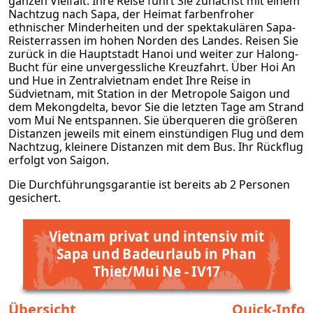
ganzen Vielfalt. Ihre Reise führt Sie zunächst mit einem
Nachtzug nach Sapa, der Heimat farbenfroher
ethnischer Minderheiten und der spektakulären Sapa-
Reisterrassen im hohen Norden des Landes. Reisen Sie
zurück in die Hauptstadt Hanoi und weiter zur Halong-
Bucht für eine unvergessliche Kreuzfahrt. Über Hoi An
und Hue in Zentralvietnam endet Ihre Reise in
Südvietnam, mit Station in der Metropole Saigon und
dem Mekongdelta, bevor Sie die letzten Tage am Strand
vom Mui Ne entspannen. Sie überqueren die größeren
Distanzen jeweils mit einem einstündigen Flug und dem
Nachtzug, kleinere Distanzen mit dem Bus. Ihr Rückflug
erfolgt von Saigon.
Die Durchführungsgarantie ist bereits ab 2 Personen
gesichert.
Vietnam privat und intensiv mit
Sapa und Badeurlaub in Phan
Thiet/Mui Ne - IV17
Übersicht
Quick-Info