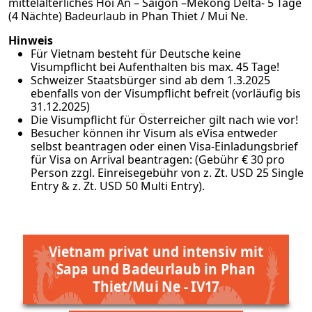
mittelalterliches Hoi An – Saigon –Mekong Delta- 5 Tage
(4 Nächte) Badeurlaub in Phan Thiet / Mui Ne.
Hinweis
Für Vietnam besteht für Deutsche keine
Visumpflicht bei Aufenthalten bis max. 45 Tage!
Schweizer Staatsbürger sind ab dem 1.3.2025
ebenfalls von der Visumpflicht befreit (vorläufig bis
31.12.2025)
Die Visumpflicht für Österreicher gilt nach wie vor!
Besucher können ihr Visum als
eVisa
entweder
selbst beantragen oder einen Visa-Einladungsbrief
für Visa on Arrival beantragen: (Gebühr € 30 pro
Person zzgl. Einreisegebühr von z. Zt. USD 25 Single
Entry & z. Zt. USD 50 Multi Entry).
Vietnam privat und intensiv mit
Sapa und Badeurlaub in Phan
Thiet/Mui Ne - IV17