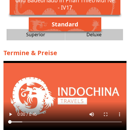
und Badeurlaub in Phan Thiet/Mui Ne
- IV17
Standard
Superior
Deluxe
Termine & Preise