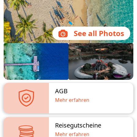
See all Photos
AGB
Mehr erfahren
Reisegutscheine
Mehr erfahren