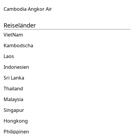
Cambodia Angkor Air
Reiseländer
VietNam
Kambodscha
Laos
Indonesien
Sri Lanka
Thailand
Malaysia
Singapur
Hongkong
Philippinen