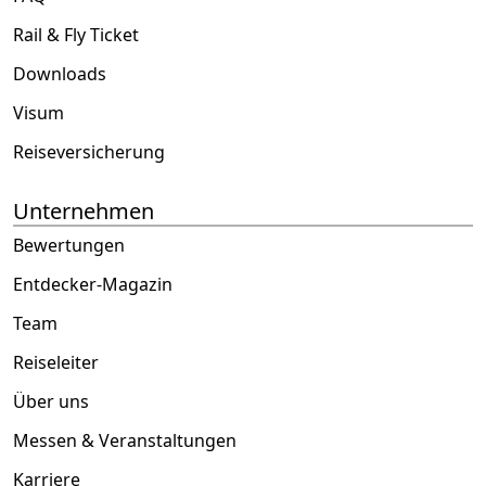
Rail & Fly Ticket
Downloads
Visum
Reiseversicherung
Unternehmen
Bewertungen
Entdecker-Magazin
Team
Reiseleiter
Über uns
Messen & Veranstaltungen
Karriere