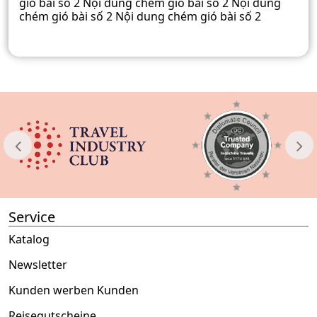
gió bài số 2 Nội dung chém gió bài số 2 Nội dung
chém gió bài số 2 Nội dung chém gió bài số 2
Service
Katalog
Newsletter
Kunden werben Kunden
Reisegutscheine