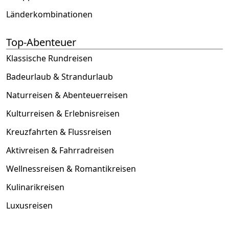
Länderkombinationen
Top-Abenteuer
Klassische Rundreisen
Badeurlaub & Strandurlaub
Naturreisen & Abenteuerreisen
Kulturreisen & Erlebnisreisen
Kreuzfahrten & Flussreisen
Aktivreisen & Fahrradreisen
Wellnessreisen & Romantikreisen
Kulinarikreisen
Luxusreisen