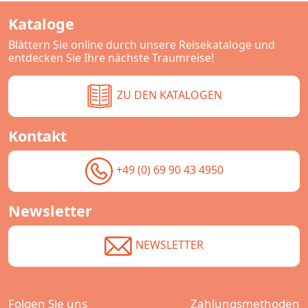
Kataloge
Blättern Sie online durch unsere Reisekataloge und
entdecken Sie Ihre nächste Traumreise!
ZU DEN KATALOGEN
Kontakt
+49 (0) 69 90 43 4950
Newsletter
NEWSLETTER
Folgen Sie uns
Zahlungsmethoden