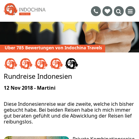
Uber 785 Bewertungen von Indochina Travels
Rundreise Indonesien
12 Nov 2018 - Martini
Diese Indonesienreise war die zweite, welche ich bisher
gebucht habe. Bei beiden Reisen habe ich mich immer
gut beraten gefühlt und die Abwicklung der Reisen lief
reibungslos.
Private Kombinationsreise