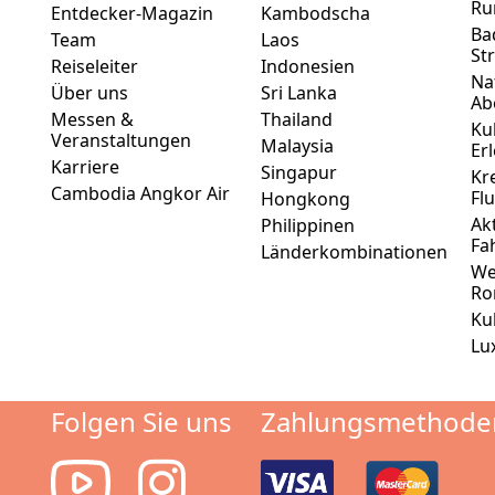
Ru
Entdecker-Magazin
Kambodscha
Ba
Team
Laos
St
Reiseleiter
Indonesien
Na
Über uns
Sri Lanka
Ab
Messen &
Thailand
Ku
Veranstaltungen
Malaysia
Er
Karriere
Singapur
Kr
Cambodia Angkor Air
Fl
Hongkong
Ak
Philippinen
Fa
Länderkombinationen
We
Ro
Ku
Lu
Folgen Sie uns
Zahlungsmethode