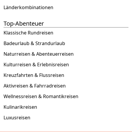
Länderkombinationen
Top-Abenteuer
Klassische Rundreisen
Badeurlaub & Strandurlaub
Naturreisen & Abenteuerreisen
Kulturreisen & Erlebnisreisen
Kreuzfahrten & Flussreisen
Aktivreisen & Fahrradreisen
Wellnessreisen & Romantikreisen
Kulinarikreisen
Luxusreisen