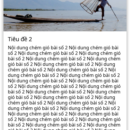
Tiêu đề 2
Nội dung chém gió bài số 2 Nội dung chém gió bài
số 2 Nội dung chém gió bài số 2 Nội dung chém gió
bài số 2 Nội dung chém gió bài số 2 Nội dung chém
gió bài số 2 Nội dung chém gió bài số 2 Nội dung
chém gió bài số 2 Nội dung chém gió bài số 2 Nội
dung chém gió bài số 2 Nội dung chém gió bài số 2
Nội dung chém gió bài số 2 Nội dung chém gió bài
số 2 Nội dung chém gió bài số 2 Nội dung chém gió
bài số 2 Nội dung chém gió bài số 2 Nội dung chém
gió bài số 2 Nội dung chém gió bài số 2 Nội dung
chém gió bài số 2 Nội dung chém gió bài số 2 Nội
dung chém gió bài số 2 Nội dung chém gió bài số 2
Nội dung chém gió bài số 2 Nội dung chém gió bài
số 2 Nội dung chém gió bài số 2 Nội dung chém gió
bài số 2 Nội dung chém gió bài số 2 Nội dung chém