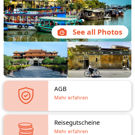
See all Photos
AGB
Mehr erfahren
Reisegutscheine
Mehr erfahren