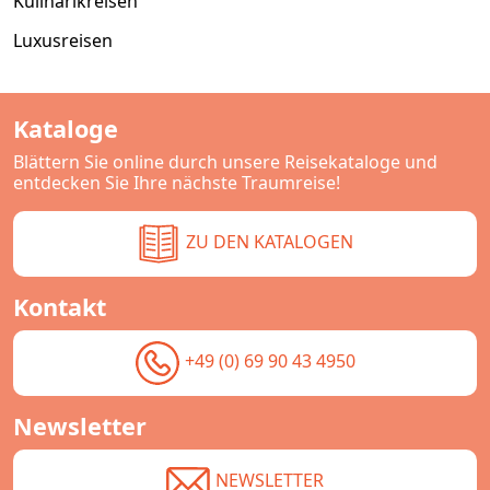
Kulinarikreisen
Luxusreisen
Kataloge
Blättern Sie online durch unsere Reisekataloge und
entdecken Sie Ihre nächste Traumreise!
ZU DEN KATALOGEN
Kontakt
+49 (0) 69 90 43 4950
Newsletter
NEWSLETTER