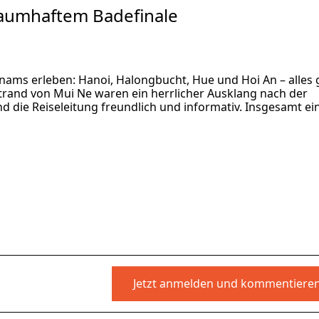
raumhaftem Badefinale
nams erleben: Hanoi, Halongbucht, Hue und Hoi An – alles 
Strand von Mui Ne waren ein herrlicher Ausklang nach der
d die Reiseleitung freundlich und informativ. Insgesamt ei
in Mui
Jetzt anmelden und kommentiere