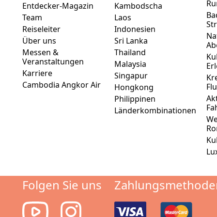
Ru
Entdecker-Magazin
Kambodscha
Ba
Team
Laos
St
Reiseleiter
Indonesien
Na
Über uns
Sri Lanka
Ab
Messen &
Thailand
Ku
Veranstaltungen
Malaysia
Er
Karriere
Singapur
Kr
Cambodia Angkor Air
Fl
Hongkong
Ak
Philippinen
Fa
Länderkombinationen
We
Ro
Ku
Lu
Folgen Sie uns
Zahlungsmethode