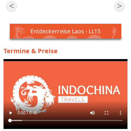
<
>
Entdeckerreise Laos - LL15
Termine & Preise