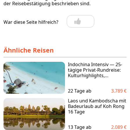
der Reisebestätigung beschrieben sind.
War diese Seite hilfreich?
Ähnliche Reisen
Indochina Intensiv — 25-
tägige Privat-Rundreise:
Kulturhighlights,
Abenteuer &
Traumstrände in Phan
22 Tage ab
3.789 €
Thiet oder Phu Quoc
Laos und Kambodscha mit
Badeurlaub auf Koh Rong
16 Tage
13 Tage ab
2.089 €