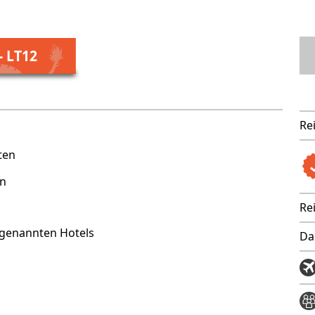
- LT12
Re
ten
on
Re
 genannten Hotels
Da