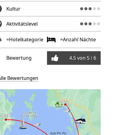
Kultur
Aktivitätslevel
=Hotelkategorie
=Anzahl Nächte
Bewertung
4.5 von 5
6
|
Alle Bewertungen