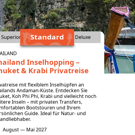
Standard
Superior
Deluxe
AILAND
hailand Inselhopping –
huket & Krabi Privatreise
ivatreise mit flexiblem Inselhüpfen an
ailands Andaman-Küste. Entdecken Sie
uket, Koh Phi Phi, Krabi und vielleicht noch
itere Inseln – mit privaten Transfers,
mfortablen Bootstouren und Ihrem
rsönlichen Guide. Ideal für Natur- und
randliebhaber.
August — Mai 2027