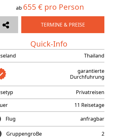
655 € pro Person
ab
TERMINE & PREISE
Quick-Info
iseland
Thailand
garantierte
Durchfuhrung
isetyp
Privatreisen
uer
11 Reisetage
Flug
anfragbar
GruppengroBe
2