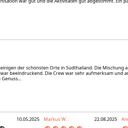
isation war gut und die Aktivitäten gut abgestimmt. Ein p
u einigen der schönsten Orte in Südthailand. Die Mischung
n war beeindruckend. Die Crew war sehr aufmerksam und a
 Genuss...
10.05.2025
Markus W.
22.08.2025
An