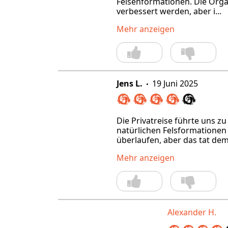
Felsenformationen. Die Organ
verbessert werden, aber i...
Mehr anzeigen
Jens L.
19 Juni 2025
Die Privatreise führte uns z
natürlichen Felsformatione
überlaufen, aber das tat dem
Mehr anzeigen
7.2025
Olga und Alex
21.02.2023
Alexander H.