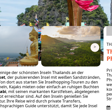
TH
>
T
P
Pr
einige der schönsten Inseln Thailands an der
Th
ket
, der pulsierenden Insel mit weißen Sandstränden,
Ph
on dort aus starten Sie Inselhopping-Touren zu den
we
heln, Kajaks mieten oder einfach an ruhigen Buchten
ko
abi
, mit seinen markanten Karstfelsen, abgelegenen
pe
ot erreichbar sind. Auf den Inseln genießen Sie
St
r. Ihre Reise wird durch private Transfers,
sprachigen Guide unterstützt, damit Sie jede Insel