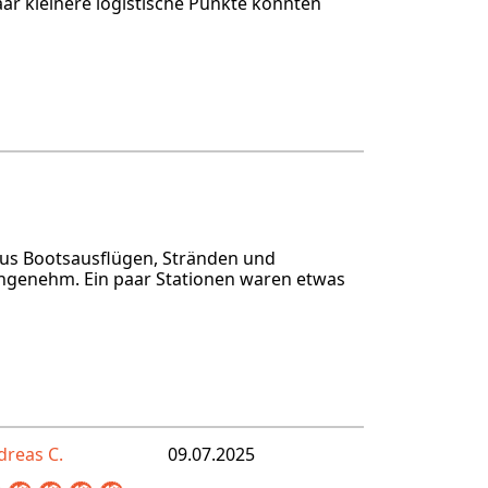
aar kleinere logistische Punkte könnten
 aus Bootsausflügen, Stränden und
ngenehm. Ein paar Stationen waren etwas
dreas C.
09.07.2025
Olga und Alex
21