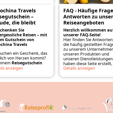
ochina Travels
FAQ - Häufige Frag
segutschein –
Antworten zu unse
ude, die bleibt
Reiseangeboten
schenken Sie
Herzlich willkommen au
rgessliche Reisen – mit
unserer FAQ-Seite!
em Gutschein von
Hier finden Sie Antworten
china Travels
die häufig gestellten Frag
zu unserem Unternehmen
suchen ein Geschenk, das
unseren Produkten und
lich von Herzen kommt?
unseren Dienstleistungen
 einem
Reisegutschein
haben diese Seite erstellt
Indochina Travels
ils anzeigen
Details anzeigen
Ihnen bei der Lösung von
chenken Sie mehr als nur
Problemen oder Unklarhe
 Reise – Sie schenken
zu helfen. Ob Sie ein
nnerungen fürs Leben
,
langjähriger Kunde sind 
ionen und einzigartige
gerade neu zu uns gesto
zu
Geburtstagen,
ente an den schönsten
sind – wir hoffen, dass Sie
hzeiten, Weihnachten,
n Asiens.
die benötigten Informati
entinstag
oder einfach als
finden. Sollten Sie weitere
evolle Überraschung
Fragen haben, zögern Sie
chendurch – unser
bitte nicht, uns zu