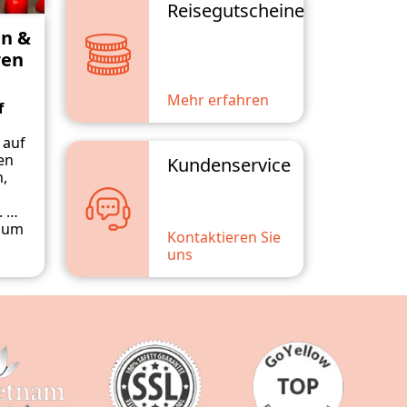
Reisegutscheine
en &
ren
Mehr erfahren
f
 auf
en
Kundenservice
,
. Wir
, um
Kontaktieren Sie
uns
iten
oder
ßen
 hier
onen