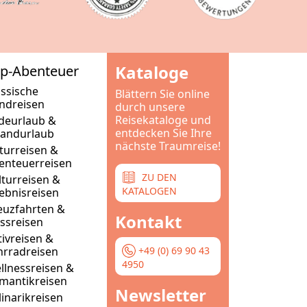
ng
tun,
Kataloge
p-Abenteuer
assische
Blättern Sie online
ndreisen
durch unsere
Reisekataloge und
deurlaub &
entdecken Sie Ihre
randurlaub
nächste Traumreise!
turreisen &
enteuerreisen
ZU DEN
lturreisen &
KATALOGEN
lebnisreisen
euzfahrten &
Kontakt
ussreisen
tivreisen &
+49 (0) 69 90 43
hrradreisen
4950
llnessreisen &
mantikreisen
Newsletter
linarikreisen