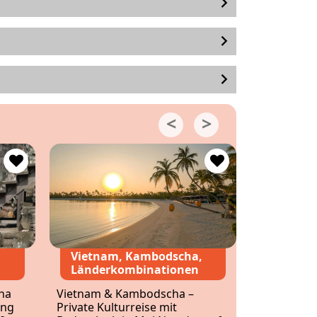
Vietnam, Kambodscha,
Kambod
Länderkombinationen
Kambodsch
ha
Vietnam & Kambodscha –
auf Koh R
ong
Private Kulturreise mit
Samloem