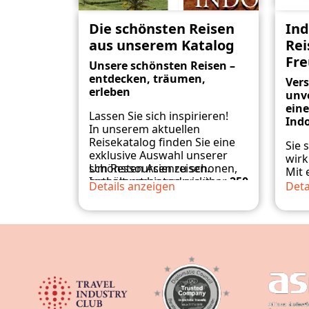
Die schönsten Reisen
Ind
aus unserem Katalog
Rei
Fre
Unsere schönsten Reisen –
entdecken, träumen,
Ver
erleben
unve
ein
Lassen Sie sich inspirieren!
Indo
In unserem aktuellen
Reisekatalog finden Sie eine
Sie 
exklusive Auswahl unserer
wirk
schönsten Asienreisen.
Um Ressourcen zu schonen,
Mit
Insgesamt bieten wir über
enthält unser gedruckter
250
von 
Details anzeigen
Deta
individuell gestaltbare
Katalog nur ausgewählte
vers
Reiseangebote
Reisen.
– von
eine
kulturellen Rundreisen über
Das
vollständige Programm
Eri
entspannte Strandurlaube bis
mit allen Touren und
Emot
hin zu luxuriösen Privatreisen.
individuellen
Ob 
Mom
Anpassungsmöglichkeiten
Hoc
Orte
finden Sie jederzeit auf
Val
Gerne senden wir Ihnen
unserer Website:
lieb
unseren
gedruckten
👉
www.indochinatravels.com
zwis
Reisekatalog
per Post zu –