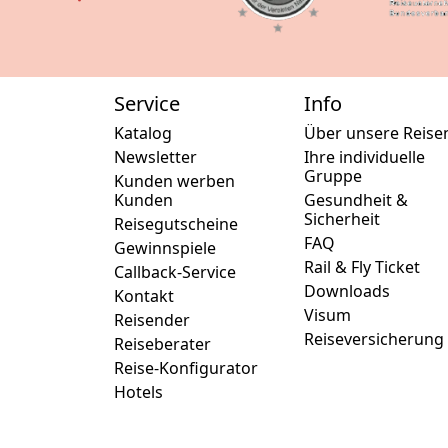
Guts
oder Sie entdecken unser
perf
aktuelles Angebot ganz
bequem digital:
So e
📥
Jetzt den neuen Online-
Katalog herunterladen
Service
Info
Katalog
Über unsere Reise
Newsletter
Ihre individuelle
Gruppe
Kunden werben
Kunden
Gesundheit &
Sicherheit
Reisegutscheine
FAQ
In d
Gewinnspiele
Gut
Rail & Fly Ticket
Callback-Service
Wer
Downloads
Kontakt
Visum
Reisender
Tipp
Reiseversicherung
Reiseberater
flex
Reise-Konfigurator
für 
Indo
Hotels
ver
indi