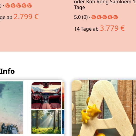
oder Koh Rong Samloem 1
)
Tage
2.799 €
5.0 (0)
age
ab
3.779 €
14 Tage
ab
 Info