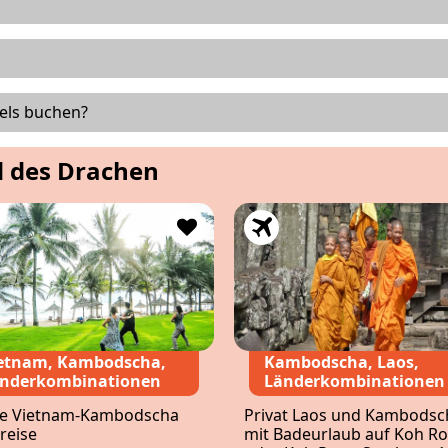
vels buchen?
d des Drachen
etnam, Kambodscha,
Kambodscha, Laos,
nderkombinationen
Länderkombinationen
e Vietnam-Kambodscha
Privat Laos und Kambodsc
reise
mit Badeurlaub auf Koh R