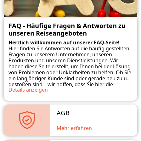
FAQ - Häufige Fragen & Antworten zu
unseren Reiseangeboten
Herzlich willkommen auf unserer FAQ-Seite!
Hier finden Sie Antworten auf die häufig gestellten
Fragen zu unserem Unternehmen, unseren
Produkten und unseren Dienstleistungen. Wir
haben diese Seite erstellt, um Ihnen bei der Lösung
von Problemen oder Unklarheiten zu helfen. Ob Sie
ein langjähriger Kunde sind oder gerade neu zu uns
gestoßen sind – wir hoffen, dass Sie hier die
Details anzeigen
benötigten Informationen finden. Sollten Sie
weitere Fragen haben, zögern Sie bitte nicht, uns zu
kontaktieren. Wir stehen Ihnen gerne zur
Verfügung und werden unser Bestes tun, um Ihnen
AGB
weiterzuhelfen.
Mehr erfahren