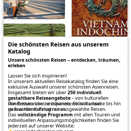
Die schönsten Reisen aus unserem
Katalog
Unsere schönsten Reisen – entdecken, träumen,
erleben
Lassen Sie sich inspirieren!
In unserem aktuellen Reisekatalog finden Sie eine
exklusive Auswahl unserer schönsten Asienreisen.
Insgesamt bieten wir über
250 individuell
gestaltbare Reiseangebote
– von kulturellen
Rundreisen über entspannte Strandurlaube bis hin
Um Ressourcen zu schonen, enthält unser
zu luxuriösen Privatreisen.
gedruckter Katalog nur ausgewählte Reisen.
Das
vollständige Programm
mit allen Touren und
individuellen Anpassungsmöglichkeiten finden Sie
jederzeit auf unserer Website: