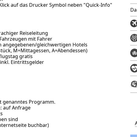
Klick auf das Drucker Symbol neben "Quick-Info"
Da
prachiger Reiseleitung
n Fahrzeugen mit Fahrer
in angegebenen/gleichwertigen Hotels
hstück, M=Mittagessen, A=Abendessen)
lugstag gratis
nkl. Eintrittsgelder
cht genanntes Programm.
g: auf Anfrage
ts
ben sind
Internetseite buchbar
)