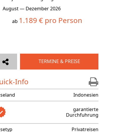
August — Dezember 2026
1.189 € pro Person
ab
TERMINE & PREISE
uick-Info
iseland
Indonesien
garantierte
Durchfuhrung
isetyp
Privatreisen