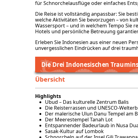
für Schnorchelausflüge oder einfaches Ent
Die Reise ist vollständig anpassbar: Sie best
welche Aktivitäten Sie bevorzugen – von kul
Wassersport – und in welchem Tempo Sie re
Hotels und persönliche Betreuung garantier
Erleben Sie Indonesien aus einer neuen Pers
unvergesslichen Eindrücken auf drei traumh
Die Drei Indonesischen Trauminse
Übersicht
Highlights
Ubud – Das kulturelle Zentrum Balis
Die Reisterrassen und UNESCO-Welterbe
Der malerische Ulun Danu Tempel am B
Der Meerestempel Tanah Lot
Entspannender Badeurlaub in Nusa Dua
Sasak-Kultur auf Lombok
Schnorcheln auf der Insel Gili Trawang