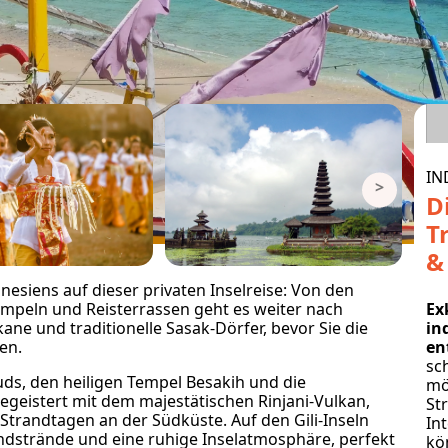
IN
>
D
T
&
onesiens auf dieser privaten Inselreise: Von den
empeln und Reisterrassen geht es weiter nach
Ex
ane und traditionelle Sasak-Dörfer, bevor Sie die
in
en.
en
sc
Ubuds, den heiligen Tempel Besakih und die
mö
eistert mit dem majestätischen Rinjani-Vulkan,
St
trandtagen an der Südküste. Auf den Gili-Inseln
Int
andstrände und eine ruhige Inselatmosphäre, perfekt
kö