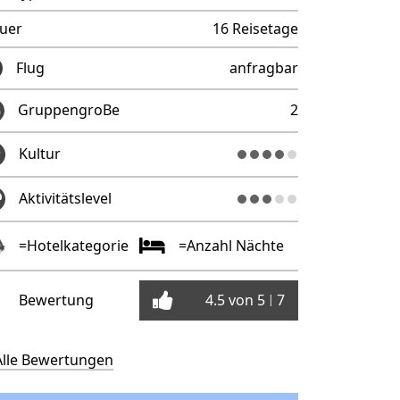
uer
16 Reisetage
Flug
anfragbar
GruppengroBe
2
Kultur
Aktivitätslevel
=Hotelkategorie
=Anzahl Nächte
Bewertung
4.5 von 5
7
|
Alle Bewertungen