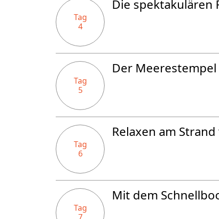
Die spektakulären R
Tag
4
Der Meerestempel T
Tag
5
Relaxen am Strand 
Tag
6
Mit dem Schnellboo
Tag
7