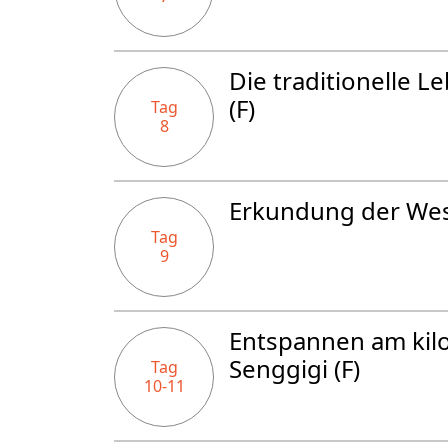
Die traditionelle 
(F)
Tag
8
Erkundung der Wes
Tag
9
Entspannen am kil
Senggigi (F)
Tag
10-11