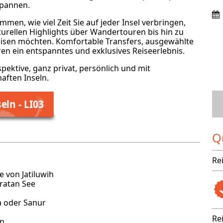
spannen.
immen, wie viel Zeit Sie auf jeder Insel verbringen,
turellen Highlights über Wandertouren bis hin zu
isen möchten. Komfortable Transfers, ausgewählte
en ein entspanntes und exklusives Reiseerlebnis.
pektive, ganz privat, persönlich und mit
aften Inseln.
ln - LI03
Q
Re
 von Jatiluwih
ratan See
 oder Sanur
Re
an