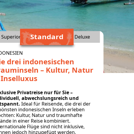
Standard
Superior
Deluxe
DONESIEN
ie drei indonesischen
rauminseln – Kultur, Natur
 Inselluxus
klusive Privatreise nur für Sie –
dividuell, abwechslungsreich und
tspannt.
Ideal für Reisende, die drei der
hönsten indonesischen Inseln erleben
chten: Kultur, Natur und traumhafte
rände in einer Reise kombiniert.
ernationale Flüge sind nicht inklusive,
nnen jedoch hinzugefügt werden.