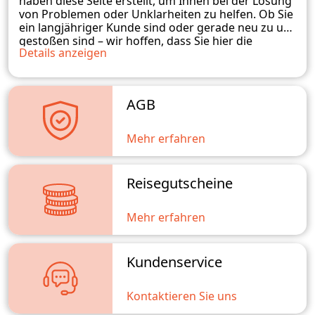
haben diese Seite erstellt, um Ihnen bei der Lösung
von Problemen oder Unklarheiten zu helfen. Ob Sie
ein langjähriger Kunde sind oder gerade neu zu uns
gestoßen sind – wir hoffen, dass Sie hier die
Details anzeigen
benötigten Informationen finden. Sollten Sie
weitere Fragen haben, zögern Sie bitte nicht, uns zu
kontaktieren. Wir stehen Ihnen gerne zur
Verfügung und werden unser Bestes tun, um Ihnen
AGB
weiterzuhelfen.
Mehr erfahren
Reisegutscheine
Mehr erfahren
Kundenservice
Kontaktieren Sie uns