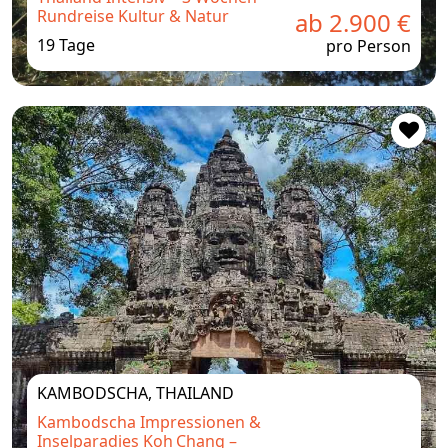
Rundreise Kultur & Natur
ab 2.900 €
19 Tage
pro Person
KAMBODSCHA, THAILAND
Kambodscha Impressionen &
Inselparadies Koh Chang –