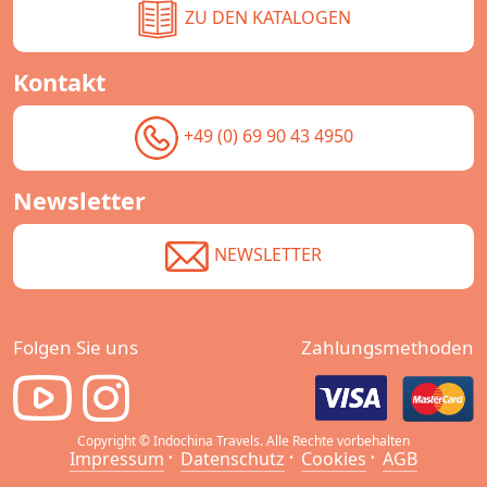
ZU DEN KATALOGEN
Kontakt
+49 (0) 69 90 43 4950
Newsletter
NEWSLETTER
Folgen Sie uns
Zahlungsmethoden
Copyright © Indochina Travels. Alle Rechte vorbehalten
Impressum
Datenschutz
Cookies
AGB