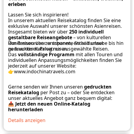
erleben
Lassen Sie sich inspirieren!
In unserem aktuellen Reisekatalog finden Sie eine
exklusive Auswahl unserer schönsten Asienreisen.
Insgesamt bieten wir über
250 individuell
gestaltbare Reiseangebote
– von kulturellen
Rundreisen über entspannte Strandurlaube bis hin
Um Ressourcen zu schonen, enthält unser
zu luxuriösen Privatreisen.
gedruckter Katalog nur ausgewählte Reisen.
Das
vollständige Programm
mit allen Touren und
individuellen Anpassungsmöglichkeiten finden Sie
jederzeit auf unserer Website:
👉
www.indochinatravels.com
Gerne senden wir Ihnen unseren
gedruckten
Reisekatalog
per Post zu – oder Sie entdecken
unser aktuelles Angebot ganz bequem digital:
📥
Jetzt den neuen Online-Katalog
herunterladen
Details anzeigen