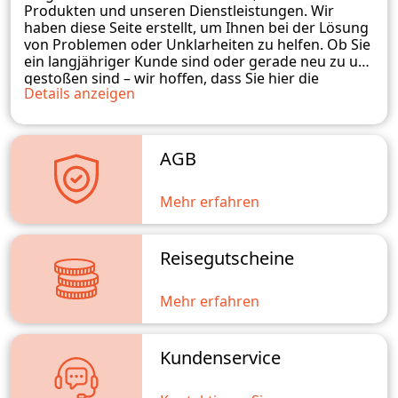
Produkten und unseren Dienstleistungen. Wir
haben diese Seite erstellt, um Ihnen bei der Lösung
von Problemen oder Unklarheiten zu helfen. Ob Sie
ein langjähriger Kunde sind oder gerade neu zu uns
gestoßen sind – wir hoffen, dass Sie hier die
Details anzeigen
benötigten Informationen finden. Sollten Sie
weitere Fragen haben, zögern Sie bitte nicht, uns zu
kontaktieren. Wir stehen Ihnen gerne zur
Verfügung und werden unser Bestes tun, um Ihnen
AGB
weiterzuhelfen.
Mehr erfahren
Reisegutscheine
Mehr erfahren
Kundenservice