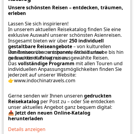
Unsere schönsten Reisen – entdecken, träumen,
erleben
Lassen Sie sich inspirieren!
In unserem aktuellen Reisekatalog finden Sie eine
exklusive Auswahl unserer schönsten Asienreisen.
Insgesamt bieten wir über
250 individuell
gestaltbare Reiseangebote
– von kulturellen
Rundreisen über entspannte Strandurlaube bis hin
Um Ressourcen zu schonen, enthält unser
zu luxuriösen Privatreisen.
gedruckter Katalog nur ausgewählte Reisen.
Das
vollständige Programm
mit allen Touren und
individuellen Anpassungsmöglichkeiten finden Sie
jederzeit auf unserer Website:
👉
www.indochinatravels.com
Gerne senden wir Ihnen unseren
gedruckten
Reisekatalog
per Post zu – oder Sie entdecken
unser aktuelles Angebot ganz bequem digital:
📥
Jetzt den neuen Online-Katalog
herunterladen
Details anzeigen