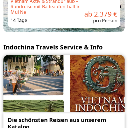
Vietnam Aktiv & Strandurlaub –
Rundreise mit Badeaufenthalt in
Mui Ne
ab 2.379 €
14 Tage
pro Person
Indochina Travels Service & Info
Die schönsten Reisen aus unserem
Katalog