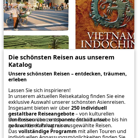
Die schönsten Reisen aus unserem
Katalog
Unsere schönsten Reisen – entdecken, träumen,
erleben
Lassen Sie sich inspirieren!
In unserem aktuellen Reisekatalog finden Sie eine
exklusive Auswahl unserer schönsten Asienreisen.
Insgesamt bieten wir über
250 individuell
gestaltbare Reiseangebote
– von kulturellen
Rundreisen über entspannte Strandurlaube bis hin
Um Ressourcen zu schonen, enthält unser
zu luxuriösen Privatreisen.
gedruckter Katalog nur ausgewählte Reisen.
Das
vollständige Programm
mit allen Touren und
individuellen Anpassungsmöglichkeiten finden Sie