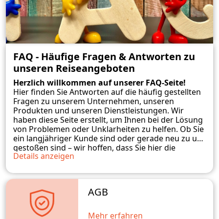
FAQ - Häufige Fragen & Antworten zu
unseren Reiseangeboten
Herzlich willkommen auf unserer FAQ-Seite!
Hier finden Sie Antworten auf die häufig gestellten
Fragen zu unserem Unternehmen, unseren
Produkten und unseren Dienstleistungen. Wir
haben diese Seite erstellt, um Ihnen bei der Lösung
von Problemen oder Unklarheiten zu helfen. Ob Sie
ein langjähriger Kunde sind oder gerade neu zu uns
gestoßen sind – wir hoffen, dass Sie hier die
Details anzeigen
benötigten Informationen finden. Sollten Sie
weitere Fragen haben, zögern Sie bitte nicht, uns zu
kontaktieren. Wir stehen Ihnen gerne zur
Verfügung und werden unser Bestes tun, um Ihnen
AGB
weiterzuhelfen.
Mehr erfahren