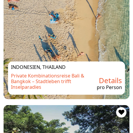
INDONESIEN, THAILAND
Private Kombinationsreise Bali &
Details
Bangkok – Stadtleben trifft
Inselparadies
pro Person