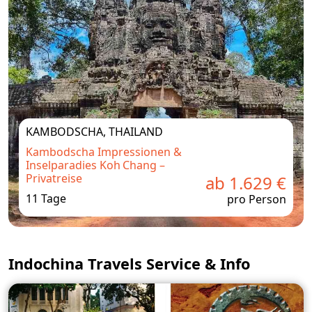
KAMBODSCHA, THAILAND
Kambodscha Impressionen &
Inselparadies Koh Chang –
Privatreise
ab 1.629 €
11 Tage
pro Person
Indochina Travels Service & Info