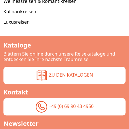
Wellnessreisen & Romantikreisen
Kulinarikreisen
Luxusreisen
Kataloge
Blättern Sie online durch unsere Reisekataloge und
entdecken Sie Ihre nächste Traumreise!
ZU DEN KATALOGEN
Kontakt
+49 (0) 69 90 43 4950
Newsletter