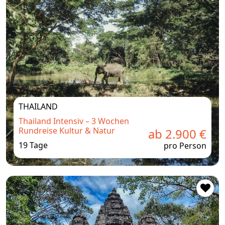
THAILAND
Thailand Intensiv – 3 Wochen
Rundreise Kultur & Natur
ab 2.900 €
19 Tage
pro Person