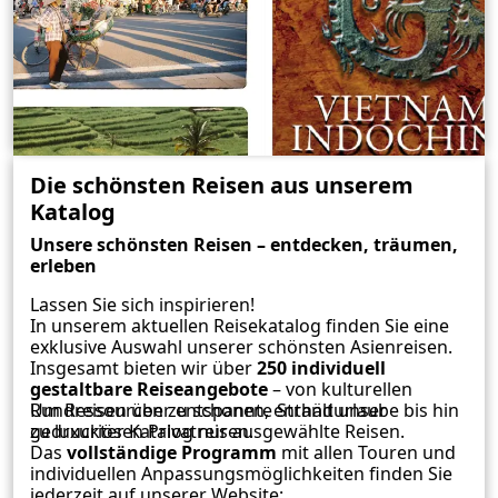
Die schönsten Reisen aus unserem
Katalog
Unsere schönsten Reisen – entdecken, träumen,
erleben
Lassen Sie sich inspirieren!
In unserem aktuellen Reisekatalog finden Sie eine
exklusive Auswahl unserer schönsten Asienreisen.
Insgesamt bieten wir über
250 individuell
gestaltbare Reiseangebote
– von kulturellen
Rundreisen über entspannte Strandurlaube bis hin
Um Ressourcen zu schonen, enthält unser
zu luxuriösen Privatreisen.
gedruckter Katalog nur ausgewählte Reisen.
Das
vollständige Programm
mit allen Touren und
individuellen Anpassungsmöglichkeiten finden Sie
jederzeit auf unserer Website: