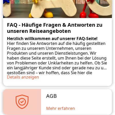
FAQ - Häufige Fragen & Antworten zu
unseren Reiseangeboten
Herzlich willkommen auf unserer FAQ-Seite!
Hier finden Sie Antworten auf die häufig gestellten
Fragen zu unserem Unternehmen, unseren
Produkten und unseren Dienstleistungen. Wir
haben diese Seite erstellt, um Ihnen bei der Lösung
von Problemen oder Unklarheiten zu helfen. Ob Sie
ein langjähriger Kunde sind oder gerade neu zu uns
gestoßen sind – wir hoffen, dass Sie hier die
Details anzeigen
benötigten Informationen finden. Sollten Sie
weitere Fragen haben, zögern Sie bitte nicht, uns zu
kontaktieren. Wir stehen Ihnen gerne zur
Verfügung und werden unser Bestes tun, um Ihnen
AGB
weiterzuhelfen.
Mehr erfahren