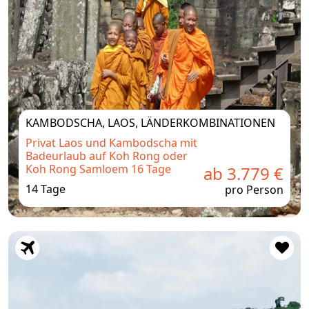
KAMBODSCHA, LAOS, LÄNDERKOMBINATIONEN
Privat Laos und Kambodscha mit
Badeurlaub auf Koh Rong oder
Koh Rong Samloem 16 Tage
ab 3.779 €
14 Tage
pro Person