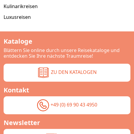
Kulinarikreisen
Luxusreisen
Kataloge
Blättern Sie online durch unsere Reisekataloge und
entdecken Sie Ihre nächste Traumreise!
ZU DEN KATALOGEN
Kontakt
+49 (0) 69 90 43 4950
Newsletter