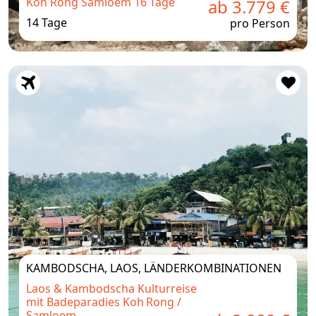
Koh Rong Samloem 16 Tage
ab 3.779 €
14 Tage
pro Person
KAMBODSCHA, LAOS, LÄNDERKOMBINATIONEN
Laos & Kambodscha Kulturreise
mit Badeparadies Koh Rong /
Samloem