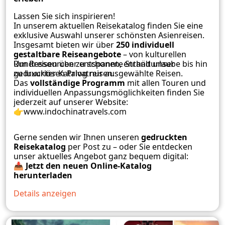
Lassen Sie sich inspirieren!
In unserem aktuellen Reisekatalog finden Sie eine
exklusive Auswahl unserer schönsten Asienreisen.
Insgesamt bieten wir über
250 individuell
gestaltbare Reiseangebote
– von kulturellen
Rundreisen über entspannte Strandurlaube bis hin
Um Ressourcen zu schonen, enthält unser
zu luxuriösen Privatreisen.
gedruckter Katalog nur ausgewählte Reisen.
Das
vollständige Programm
mit allen Touren und
individuellen Anpassungsmöglichkeiten finden Sie
jederzeit auf unserer Website:
👉
www.indochinatravels.com
Gerne senden wir Ihnen unseren
gedruckten
Reisekatalog
per Post zu – oder Sie entdecken
unser aktuelles Angebot ganz bequem digital:
📥
Jetzt den neuen Online-Katalog
herunterladen
Details anzeigen