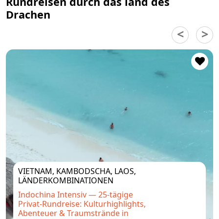
Rundreisen durch das land des
Drachen
VIETNAM, KAMBODSCHA, LAOS,
LÄNDERKOMBINATIONEN
Indochina Intensiv — 25-tägige
Privat-Rundreise: Kulturhighlights,
Abenteuer & Traumstrände in