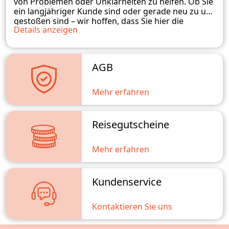
von Problemen oder Unklarheiten zu helfen. Ob Sie
ein langjähriger Kunde sind oder gerade neu zu uns
gestoßen sind – wir hoffen, dass Sie hier die
Details anzeigen
benötigten Informationen finden. Sollten Sie
weitere Fragen haben, zögern Sie bitte nicht, uns zu
kontaktieren. Wir stehen Ihnen gerne zur
Verfügung und werden unser Bestes tun, um Ihnen
AGB
weiterzuhelfen.
Mehr erfahren
Reisegutscheine
Mehr erfahren
Kundenservice
Kontaktieren Sie uns