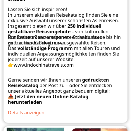
Lassen Sie sich inspirieren!
In unserem aktuellen Reisekatalog finden Sie eine
exklusive Auswahl unserer schönsten Asienreisen.
Insgesamt bieten wir über
250 individuell
gestaltbare Reiseangebote
– von kulturellen
Rundreisen über entspannte Strandurlaube bis hin
Um Ressourcen zu schonen, enthält unser
zu luxuriösen Privatreisen.
gedruckter Katalog nur ausgewählte Reisen.
Das
vollständige Programm
mit allen Touren und
individuellen Anpassungsmöglichkeiten finden Sie
jederzeit auf unserer Website:
👉
www.indochinatravels.com
Gerne senden wir Ihnen unseren
gedruckten
Reisekatalog
per Post zu – oder Sie entdecken
unser aktuelles Angebot ganz bequem digital:
📥
Jetzt den neuen Online-Katalog
herunterladen
Details anzeigen